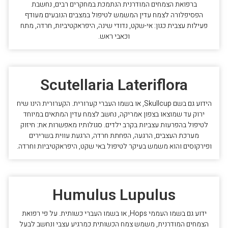
ברפואת הצמחים המודרנית הנתמכת במחקרים רבים, נחשבת
הפסיפלורה לצמח עדין המשמש לטיפול במצבים הנובעים מעודף
פעילות עצבית כגון: אי-שקט, נדודי שינה, היפראקטיביות, חרדה, מתח
וכאבי ראש.
Scutellaria Lateriflora
הידוע גם בשם Skullcup, או בשמו העברי קערורית. הקערורית הינו שיח
ירוק עד שמוצאו בצפון אמריקה, נחשב לצמח עדין המתאים במיוחד
לטיפול בהפרעות עצביות בקרב ילדים. סגולותיו מאפשרות את: חיזוק
מערכת העצבים, הרגעה, הפחתת חרדה, הרגעת עווית בשרירים
ופירקוסים והוא משמש בעיקר לטיפול באי שקט, היפראקטיביות וחרדה.
Humulus Lupulus
ידוע גם בשמו העממי Hops, או בשמו העברי כשותית. על פי רפואת
הצמחים המודרנית, משמש צמח הכשותית כמרגיע עצבי ונחשב לבעל