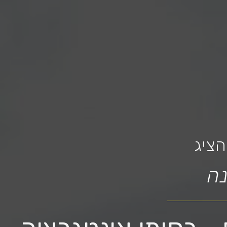
ציג
ה