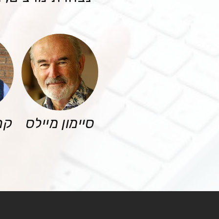
סיימון מיילס
קר