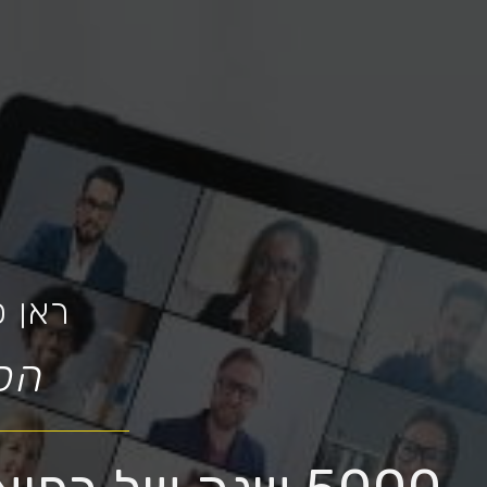
ראן 
הכ